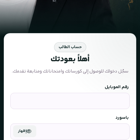
حساب الطالب
أهلاً بعودتك
سجّل دخولك للوصول إلى كورساتك وامتحاناتك ومتابعة تقدمك.
رقم الموبايل
باسورد
إظهار