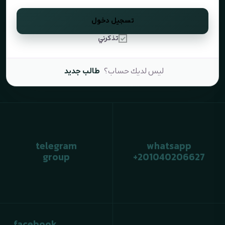
تسجيل دخول
تذكرني
ليس لديك حساب؟
طالب جديد
telegram
whatsapp
group
+201040206627